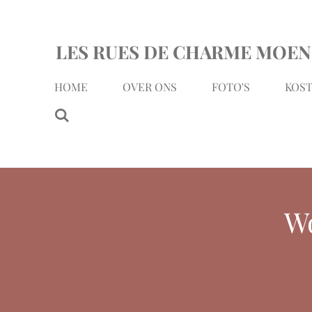
Ga
direct
LES RUES DE CHARME MOEN
naar
de
HOME
OVER ONS
FOTO'S
KOST
hoofdinhoud
Wo