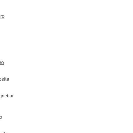
ro
ro
site
gnebar
o