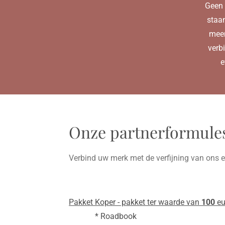
Geen e
staa
meer
verb
e
Onze partnerformule
Verbind uw merk met de verfijning van ons e
Pakket Koper - pakket ter waarde van
100
eu
* Roadbook