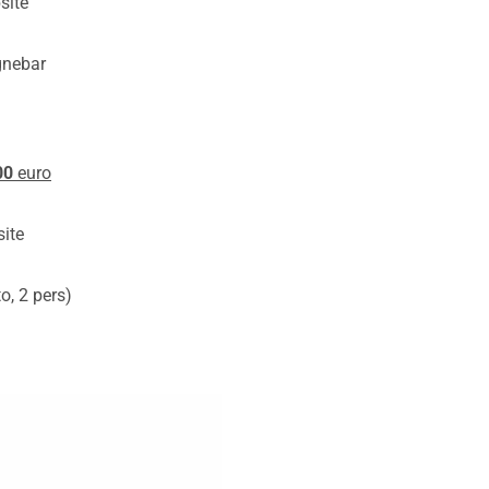
ite
nebar
00
euro
ite
, 2 pers)